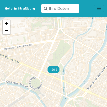
Geben
Hotel in Straßburg
Sie
Ihre
+
Daten
−
ein
126 €