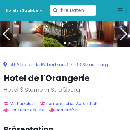
Geben
Hotel in Straßburg
Sie
Ihre
Daten
ein
58 Allee de la Robertsau, 67000 Strasbourg
Hotel de l'Orangerie
Hotel 3 Sterne in Straßburg
Mit Parkplatz
Romantischer Aufenthalt
Haustiere erlaubt
Barrierefrei
Präsentation