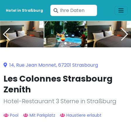
Geben
Hotel in Straßburg
Sie
Ihre
Daten
ein
14, Rue Jean Monnet, 67201 Strasbourg
Les Colonnes Strasbourg
Zenith
Hotel-Restaurant 3 Sterne in Straßburg
Pool
Mit Parkplatz
Haustiere erlaubt