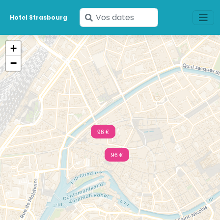
Saisissez
Hotel Strasbourg
vos
dates
+
−
96 €
96 €