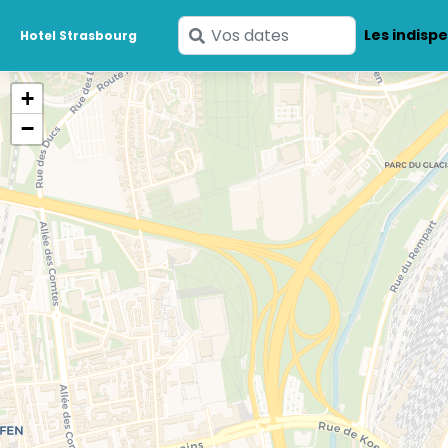
Saisissez
Les indisp
Hotel Strasbourg
vos
dates
+
−