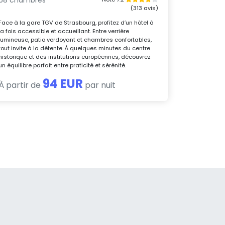
(313 avis)
Face à la gare TGV de Strasbourg, profitez d’un hôtel à
la fois accessible et accueillant. Entre verrière
lumineuse, patio verdoyant et chambres confortables,
tout invite à la détente. À quelques minutes du centre
historique et des institutions européennes, découvrez
un équilibre parfait entre praticité et sérénité.
94 EUR
À partir de
par nuit