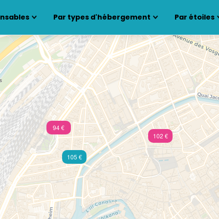
ensables
Par types d'hébergement
Par étoiles
94 €
102 €
105 €