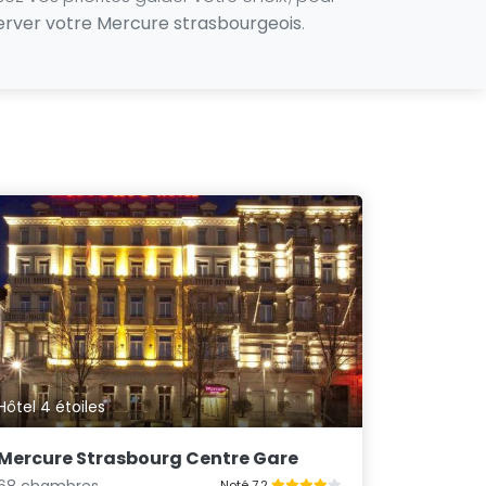
server votre Mercure strasbourgeois
.
Hôtel 4 étoiles
Mercure Strasbourg Centre Gare
68 chambres
Noté 7.2