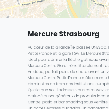
Mercure Strasbourg
Au cœur de la
Grande Île
classée UNESCO, le
Petite France et la gare TGV. Le Mercure S
idéal pour admirer la flèche gothique avant 
Mercure Centre Gare trône littéralement fac
Art déco, parfait point de chute avant un 
Mercure Centre Petite France mêle charme 
dix minutes de tram des Institutions europ
Quelle que soit l’adresse, vous retrouvez 
petit‑déjeuner généreux de produits locau
Centre, patio et bar snacking sous verrièr
un accès express aux trains, un panorama s