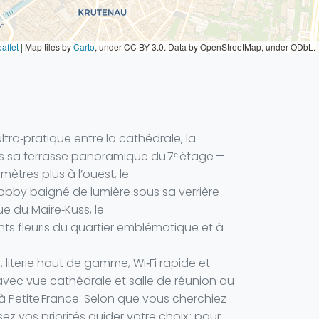
aflet
|
Map tiles by
Carto
, under CC BY 3.0. Data by OpenStreetMap, under ODbL.
tra‑pratique entre la cathédrale, la
uis sa terrasse panoramique du 7ᵉ étage —
mètres plus à l’ouest, le
 lobby baigné de lumière sous sa verrière
e du Maire‑Kuss, le
ts fleuris du quartier emblématique et à
literie haut de gamme, Wi‑Fi rapide et
avec vue cathédrale et salle de réunion au
à Petite France. Selon que vous cherchiez
 vos priorités guider votre choix ; pour