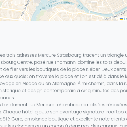
Le
s trois adresses Mercure Strasbourg tracent un triangle ul
trasbourg Centre, posé rue Thomann, domine les toits dep
de filer vers les boutiques de la place Kléber. Deux cents 
e aux quais : on traverse la place et l’on est déjà dans le
voyage en Alsace ou en Allemagne. À mi‑chemin, dans la ru
historique et design contemporain à cinq minutes des pon
éennes.
les fondamentaux Mercure : chambres climatisées rénovées, 
x. Chaque hôtel ajoute son avantage signature : rooftop 
e côté Gare, ambiance boutique et excellente note clients 
ur les clochers ou un cocon à deux pas des canaux, laissez