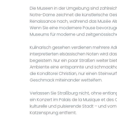
Die Museen in der Umgebung sind zahlreich
Notre-Dame zeichnet die künstlerische Gesc
Renaissance nach, während das Musée Alsac
Wenn Sie eine modernere Pause bevorzuge
Museums für moderne und zeitgenössische K
Kulinarisch gesehen verdienen mehrere Adre
interpretierten elsässischen Noten wird da
begeistern. Nur ein paar Straßen weiter biet
Ambiente eine entspannte und schmackhafte
die Konditorei Christian, nur einen Steinwur
Geschmack miteinander wetteifern.
Verlassen Sie Straßburg nicht, ohne entla
ein Konzert im Palais de la Musique et des
kulturelle und pulsierende Stadt – und vo
Katzensprung entfernt.