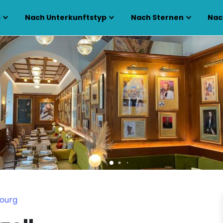
s
Nach Unterkunftstyp
Nach Sternen
Nac
bourg