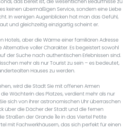
sonal, das bereit ist, die wesentlichen Bedürfnisse zu
bt es keinen übermäßigen Service, sondern eine Liebe
cht. In wenigen Augenblicken hat man das Gefühl,
ut und gleichzeitig einzigartig scheint er.
en Hotels, aber die Wärme einer familiären Adresse
 Alternative voller Charakter. Es begeistert sowohl
auf der Suche nach authentischen Erlebnissen sind.
sschen mehr als nur Tourist zu sein – es bedeutet,
rhundertealten Hauses zu werden.
hen, wird die Stadt Sie mit offenen Armen
ie Wächterin des Platzes, verdient mehr als nur
en Sie sich von ihrer astronomischen Uhr überraschen
ick über die Dächer der Stadt und die fernen
 Straßen der Grande Île in das Viertel Petite
el mit Fachwerkhäusern, das sich perfekt für einen