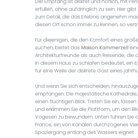
Der Empfang ist diskret und höflich, mit Per
erfüllen, ohne aufdringlich zu sein. Hier gi
zum Detail, die das Erlebnis angenehm ma
diesen Ort schon immer zu kennen, so vertra
Für diejenigen, die den Komfort eines groß
suchen, bietet das
Maison Kammerzell
eine
Architekturfreunde als auch Reisende, die 
In diesem Haus zu schlafen bedeutet, ein bi
für eine Weile der diskrete Gast eines jah
Und wenn Sie sich entscheiden, hinauszuge
empfangen. Die majestätische Kathedrale, d
einen flüchtigen Blick. Treten Sie ein, lass
und erklimmen Sie die Plattform, um den Bl
Vogesen zu bewundern. Unten führen Sie die
France, ein von Kanälen durchzogenes Viert
Spaziergang entlang des Wassers eignet.