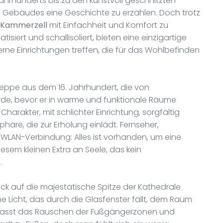
hrhunderts bis zu den kunstvoll geschnitzten
 Gebäudes eine Geschichte zu erzählen. Doch trotz
 Kammerzell
mit Einfachheit und Komfort zu
isiert und schallisoliert, bieten eine einzigartige
rne Einrichtungen treffen, die für das Wohlbefinden
reppe aus dem 16. Jahrhundert, die von
de, bevor er in warme und funktionale Räume
arakter, mit schlichter Einrichtung, sorgfältig
äre, die zur Erholung einlädt. Fernseher,
 WLAN-Verbindung: Alles ist vorhanden, um eine
esem kleinen Extra an Seele, das kein
.
lick auf die majestätische Spitze der Kathedrale
 Licht, das durch die Glasfenster fällt, dem Raum
lasst das Rauschen der Fußgängerzonen und