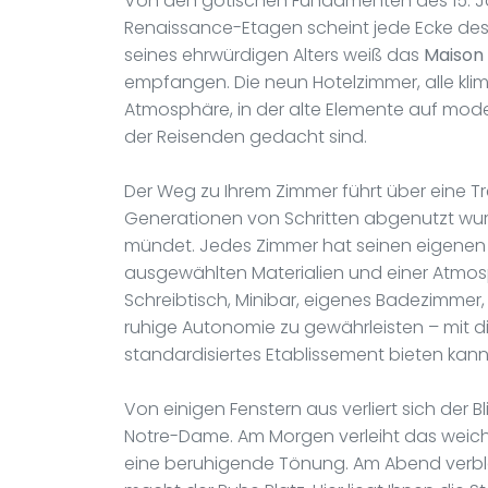
Von den gotischen Fundamenten des 15. Ja
Renaissance-Etagen scheint jede Ecke des
seines ehrwürdigen Alters weiß das
Maison
empfangen. Die neun Hotelzimmer, alle klimat
Atmosphäre, in der alte Elemente auf mode
der Reisenden gedacht sind.
Der Weg zu Ihrem Zimmer führt über eine T
Generationen von Schritten abgenutzt wur
mündet. Jedes Zimmer hat seinen eigenen Ch
ausgewählten Materialien und einer Atmosph
Schreibtisch, Minibar, eigenes Badezimmer,
ruhige Autonomie zu gewährleisten – mit di
standardisiertes Etablissement bieten kann
Von einigen Fenstern aus verliert sich der B
Notre-Dame. Am Morgen verleiht das weiche
eine beruhigende Tönung. Am Abend verb