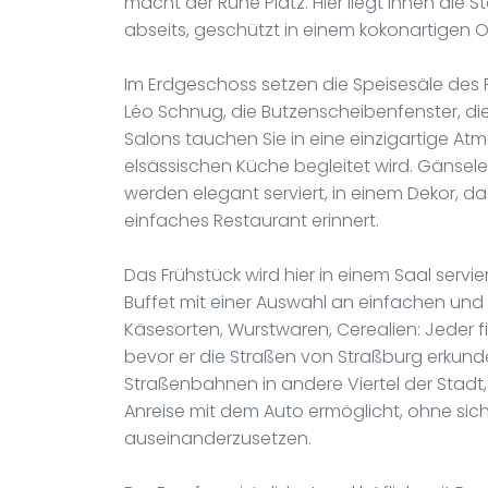
macht der Ruhe Platz. Hier liegt Ihnen die 
abseits, geschützt in einem kokonartigen Or
Im Erdgeschoss setzen die Speisesäle des R
Léo Schnug, die Butzenscheibenfenster, di
Salons tauchen Sie in eine einzigartige At
elsässischen Küche begleitet wird. Gänseleb
werden elegant serviert, in einem Dekor, das
einfaches Restaurant erinnert.
Das Frühstück wird hier in einem Saal servie
Buffet mit einer Auswahl an einfachen und
Käsesorten, Wurstwaren, Cerealien: Jeder 
bevor er die Straßen von Straßburg erkunde
Straßenbahnen in andere Viertel der Stad
Anreise mit dem Auto ermöglicht, ohne sic
auseinanderzusetzen.