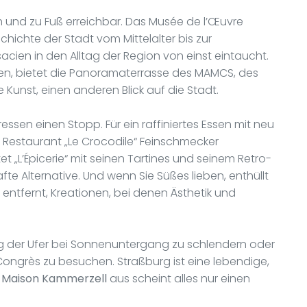
 und zu Fuß erreichbar. Das Musée de l’Œuvre
hichte der Stadt vom Mittelalter bis zur
ien in den Alltag der Region von einst eintaucht.
n, bietet die Panoramaterrasse des MAMCS, des
unst, einen anderen Blick auf die Stadt.
ssen einen Stopp. Für ein raffiniertes Essen mit neu
s Restaurant „Le Crocodile“ Feinschmecker
et „L’Épicerie“ mit seinen Tartines und seinem Retro-
 Alternative. Und wenn Sie Süßes lieben, enthüllt
f entfernt, Kreationen, bei denen Ästhetik und
ng der Ufer bei Sonnenuntergang zu schlendern oder
 Congrès zu besuchen. Straßburg ist eine lebendige,
m
Maison Kammerzell
aus scheint alles nur einen