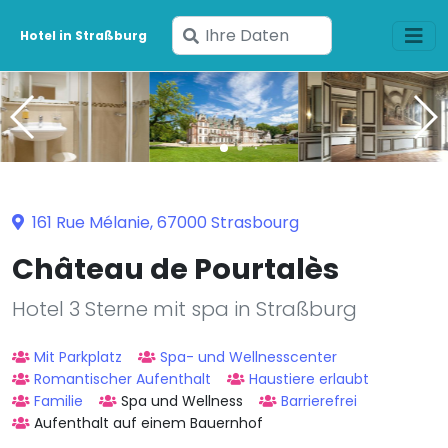
Geben
Hotel in Straßburg
Sie
Ihre
Daten
ein
161 Rue Mélanie, 67000 Strasbourg
Château de Pourtalès
Hotel 3 Sterne mit spa in Straßburg
Mit Parkplatz
Spa- und Wellnesscenter
Romantischer Aufenthalt
Haustiere erlaubt
Familie
Spa und Wellness
Barrierefrei
Aufenthalt auf einem Bauernhof