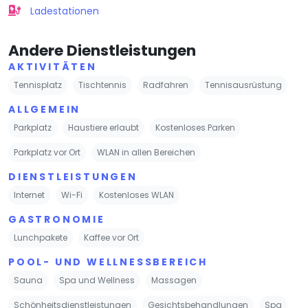
Ladestationen
Andere Dienstleistungen
AKTIVITÄTEN
Tennisplatz
Tischtennis
Radfahren
Tennisausrüstung
ALLGEMEIN
Parkplatz
Haustiere erlaubt
Kostenloses Parken
Parkplatz vor Ort
WLAN in allen Bereichen
DIENSTLEISTUNGEN
Internet
Wi-Fi
Kostenloses WLAN
GASTRONOMIE
Lunchpakete
Kaffee vor Ort
POOL- UND WELLNESSBEREICH
Sauna
Spa und Wellness
Massagen
Schönheitsdienstleistungen
Gesichtsbehandlungen
Spa