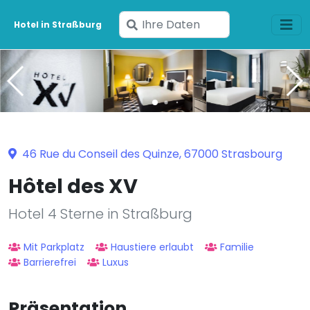
Geben
Hotel in Straßburg
Sie
Ihre
Daten
ein
46 Rue du Conseil des Quinze, 67000 Strasbourg
Hôtel des XV
Hotel 4 Sterne in Straßburg
Mit Parkplatz
Haustiere erlaubt
Familie
Barrierefrei
Luxus
Präsentation