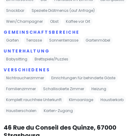
Snackbar
Spezielle Diätmenüs (auf Anfrage)
Wein/Champagner
Obst
Kaffee vor Ort
GEMEINSCHAFTSBEREICHE
Garten
Terrasse
Sonnenterrasse
Gartenmöbel
UNTERHALTUNG
Babysitting
Brettspiele/Puzzles
VERSCHIEDENES
Nichtraucherzimmer
Einrichtungen für behinderte Gäste
Familienzimmer
Schallisolierte Zimmer
Heizung
Komplett rauchfreie Unterkunft
Klimaanlage
Haustierkorb
Haustierschalen
Karten-Zugang
46 Rue du Conseil des Quinze, 67000
Strasbourg