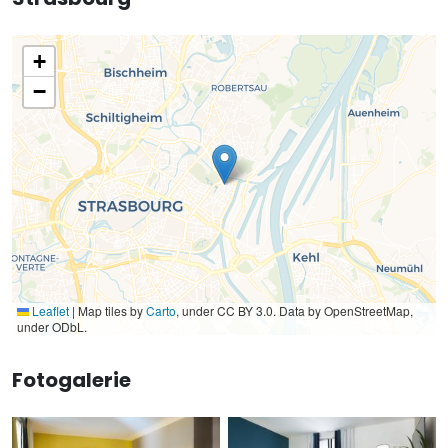
+
−
Leaflet
|
Map tiles by
Carto
, under CC BY 3.0. Data by OpenStreetMap,
under ODbL.
Fotogalerie