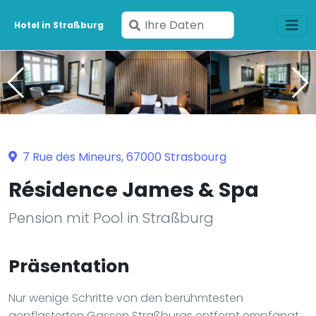
Geben
Hotel in Straßburg
Sie
Ihre
Daten
ein
7 Rue des Mineurs, 67000 Strasbourg
Résidence James & Spa
Pension mit Pool in Straßburg
Präsentation
Nur wenige Schritte von den berühmtesten
gepflasterten Gassen Straßburgs entfernt empfängt