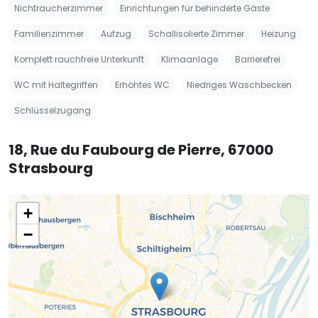
Nichtraucherzimmer
Einrichtungen für behinderte Gäste
Familienzimmer
Aufzug
Schallisolierte Zimmer
Heizung
Komplett rauchfreie Unterkunft
Klimaanlage
Barrierefrei
WC mit Haltegriffen
Erhöhtes WC
Niedriges Waschbecken
Schlüsselzugang
18, Rue du Faubourg de Pierre, 67000
Strasbourg
+
−