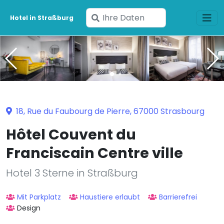
Geben
Hotel in Straßburg
Sie
Ihre
Daten
ein
18, Rue du Faubourg de Pierre, 67000 Strasbourg
Hôtel Couvent du
Franciscain Centre ville
Hotel 3 Sterne in Straßburg
Mit Parkplatz
Haustiere erlaubt
Barrierefrei
Design