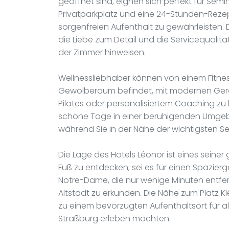
geöffnet sind, eignen sich perfekt für Sem
Privatparkplatz und eine 24-Stunden-Rez
sorgenfreien Aufenthalt zu gewährleisten
die Liebe zum Detail und die Servicequalitä
der Zimmer hinweisen.
Wellnessliebhaber können von einem Fitnes
Gewölberaum befindet, mit modernen Geräte
Pilates oder personalisiertem Coaching zu 
schöne Tage in einer beruhigenden Umgeb
während Sie in der Nähe der wichtigsten S
Die Lage des Hotels Léonor ist eines seiner
Fuß zu entdecken, sei es für einen Spazier
Notre-Dame, die nur wenige Minuten entfer
Altstadt zu erkunden. Die Nähe zum Platz
zu einem bevorzugten Aufenthaltsort für al
Straßburg erleben möchten.