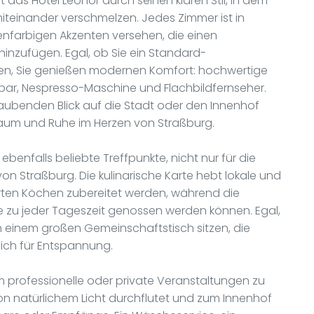
t das Hotel Léonor durch seinen klaren Stil, in dem
miteinander verschmelzen. Jedes Zimmer ist in
enfarbigen Akzenten versehen, die einen
inzufügen. Egal, ob Sie ein Standard-
en, Sie genießen modernen Komfort: hochwertige
bar, Nespresso-Maschine und Flachbildfernseher.
aubenden Blick auf die Stadt oder den Innenhof
Raum und Ruhe im Herzen von Straßburg.
ebenfalls beliebte Treffpunkte, nicht nur für die
n Straßburg. Die kulinarische Karte hebt lokale und
ierten Köchen zubereitet werden, während die
die zu jeder Tageszeit genossen werden können. Egal,
n einem großen Gemeinschaftstisch sitzen, die
ich für Entspannung.
um professionelle oder private Veranstaltungen zu
on natürlichem Licht durchflutet und zum Innenhof