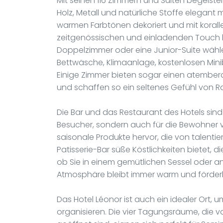
Mit seinen 116 Zimmern und Suiten begeister
Holz, Metall und natürliche Stoffe elegant 
warmen Farbtönen dekoriert und mit korall
zeitgenössischen und einladenden Touch h
Doppelzimmer oder eine Junior-Suite wähl
Bettwäsche, Klimaanlage, kostenlosen Mini
Einige Zimmer bieten sogar einen atember
und schaffen so ein seltenes Gefühl von 
Die Bar und das Restaurant des Hotels sind 
Besucher, sondern auch für die Bewohner vo
saisonale Produkte hervor, die von talent
Patisserie-Bar süße Köstlichkeiten bietet, 
ob Sie in einem gemütlichen Sessel oder a
Atmosphäre bleibt immer warm und förderl
Das Hotel Léonor ist auch ein idealer Ort, 
organisieren. Die vier Tagungsräume, die v