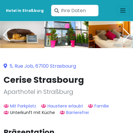
Geben
Hotel in Straßburg
Sie
Ihre
Daten
ein
5, Rue Job, 67100 Strasbourg
Cerise Strasbourg
Aparthotel in Straßburg
Mit Parkplatz
Haustiere erlaubt
Familie
Unterkunft mit Küche
Barrierefrei
Präsentation