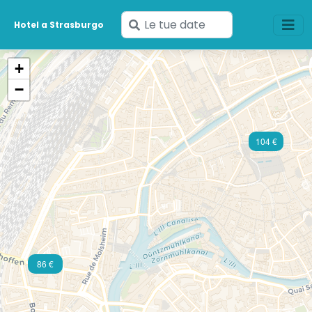
Inserisci
Hotel a Strasburgo
le
tue
+
date
−
104 €
86 €