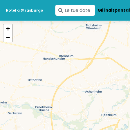
Inserisci
Gli indispensab
Hotel a Strasburgo
le
tue
+
date
−