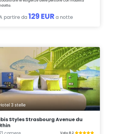
soddisfare le esigenze delle persone con mobilità
ridotta.
129 EUR
A partire da
a notte
Hotel 3 stelle
ibis Styles Strasbourg Avenue du
Rhin
71 camere
Voto 8.2