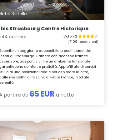
Hotel 3 stelle
ibis Strasbourg Centre Historique
244 camere
Voto 7.2
(4109 recensioni)
Scoprite un soggiorno accessibile a pochi passi dai
tesori di Strasburgo. Camere con accesso tramite
ascensore, trasporti vicini e un ambiente funzionale
garantiscono comfort e praticità. Approfittate di servizi
utili e di una posizione ideale per esplorare la città,
dalle rive dell'Ill al fascino di Petite France, in totale
serenità.
65 EUR
A partire da
a notte