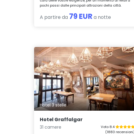
cura delle vostre esigenze, per un momento di relax a
pochi passi dalle principali attrazioni della città.
79 EUR
A partire da
a notte
Hotel 3 stelle
Hotel Graffalgar
31 camere
Voto 8.4
(1883 recensioni