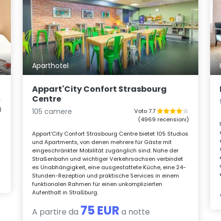
Aparthotel
Appart'City Confort Strasbourg
Centre
)
105 camere
Voto 7.7
(4969 recensioni)
Appart’City Confort Strasbourg Centre bietet 105 Studios
und Apartments, von denen mehrere für Gäste mit
eingeschränkter Mobilität zugänglich sind. Nahe der
Straßenbahn und wichtiger Verkehrsachsen verbindet
es Unabhängigkeit, eine ausgestattete Küche, eine 24-
Stunden-Rezeption und praktische Services in einem
funktionalen Rahmen für einen unkomplizierten
Aufenthalt in Straßburg.
75 EUR
A partire da
a notte