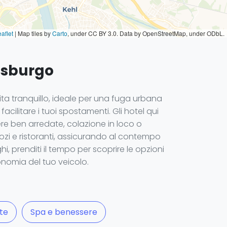
aflet
|
Map tiles by
Carto
, under CC BY 3.0. Data by OpenStreetMap, under ODbL.
rasburgo
ita tranquillo, ideale per una fuga urbana
acilitare i tuoi spostamenti. Gli hotel qui
ere ben arredate, colazione in loco o
ozi e ristoranti, assicurando al contempo
i, prenditi il tempo per scoprire le opzioni
tonomia del tuo veicolo.
te
Spa e benessere