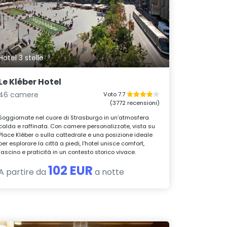
Hotel 3 stelle
Le Kléber Hotel
46 camere
Voto 7.7
(3772 recensioni)
Soggiornate nel cuore di Strasburgo in un’atmosfera
calda e raffinata. Con camere personalizzate, vista su
Place Kléber o sulla cattedrale e una posizione ideale
per esplorare la città a piedi, l’hotel unisce comfort,
fascino e praticità in un contesto storico vivace.
102 EUR
A partire da
a notte