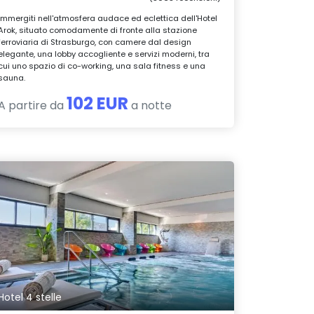
Immergiti nell'atmosfera audace ed eclettica dell'Hotel
Arok, situato comodamente di fronte alla stazione
ferroviaria di Strasburgo, con camere dal design
elegante, una lobby accogliente e servizi moderni, tra
cui uno spazio di co-working, una sala fitness e una
sauna.
102 EUR
A partire da
a notte
Hotel 4 stelle