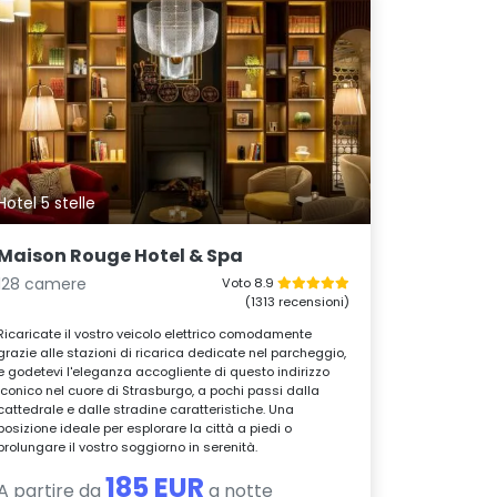
Hotel 5 stelle
Maison Rouge Hotel & Spa
128 camere
Voto 8.9
(1313 recensioni)
Ricaricate il vostro veicolo elettrico comodamente
grazie alle stazioni di ricarica dedicate nel parcheggio,
e godetevi l'eleganza accogliente di questo indirizzo
iconico nel cuore di Strasburgo, a pochi passi dalla
cattedrale e dalle stradine caratteristiche. Una
posizione ideale per esplorare la città a piedi o
prolungare il vostro soggiorno in serenità.
185 EUR
A partire da
a notte