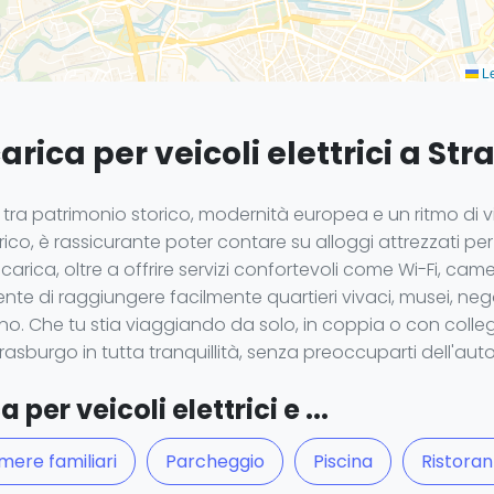
Le
carica per veicoli elettrici a St
 tra patrimonio storico, modernità europea e un ritmo di v
ico, è rassicurante poter contare su alloggi attrezzati per f
arica, oltre a offrire servizi confortevoli come Wi-Fi, cam
te di raggiungere facilmente quartieri vivaci, musei, neg
rno. Che tu stia viaggiando da solo, in coppia o con collegh
trasburgo in tutta tranquillità, senza preoccuparti dell'au
 per veicoli elettrici e ...
ere familiari
Parcheggio
Piscina
Ristoran