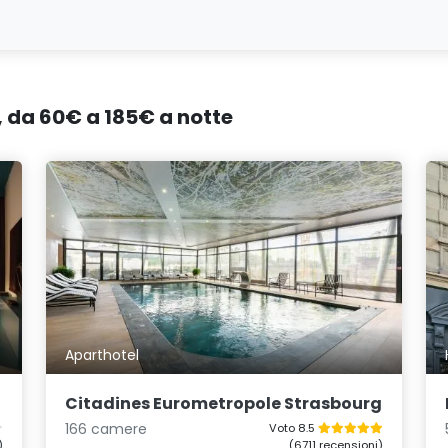
o, da 60€ a 185€ a notte
Aparthotel
Citadines Eurometropole Strasbourg
166 camere
Voto 8.5
)
(6711 recensioni)