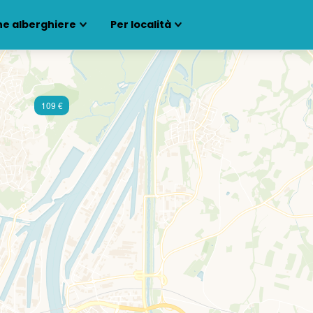
ne alberghiere
Per località
109 €