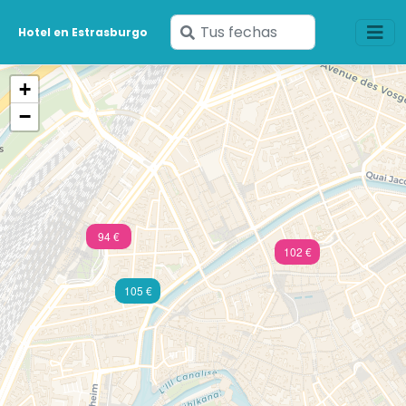
Ingresa
Hotel en Estrasburgo
tus
fechas
+
−
94 €
102 €
105 €