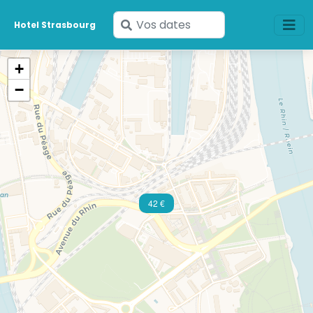
Saisissez
Hotel Strasbourg
vos
dates
+
−
42 €