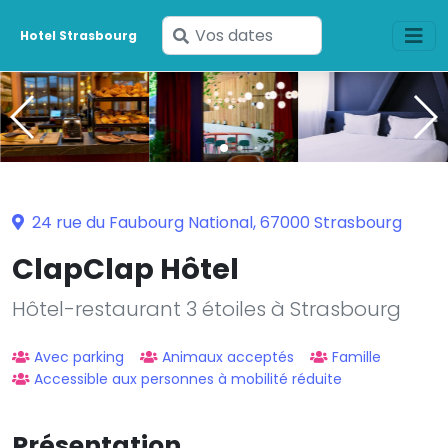
Saisissez
Hotel Strasbourg
vos
dates
24 rue du Faubourg National, 67000 Strasbourg
ClapClap Hôtel
Hôtel-restaurant 3 étoiles à Strasbourg
Avec parking
Animaux acceptés
Famille
Accessible aux personnes à mobilité réduite
Présentation