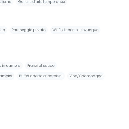
clismo
Gallerie d'arte temporanee
oco
Parcheggio privato
Wi-Fi disponibile ovunque
e in camera
Pranzi al sacco
bambini
Buffet adatto ai bambini
Vino/Champagne