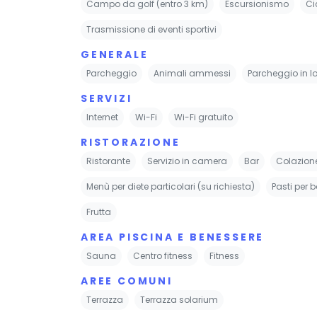
Campo da golf (entro 3 km)
Escursionismo
Ci
Trasmissione di eventi sportivi
GENERALE
Parcheggio
Animali ammessi
Parcheggio in l
SERVIZI
Internet
Wi-Fi
Wi-Fi gratuito
RISTORAZIONE
Ristorante
Servizio in camera
Bar
Colazion
Menù per diete particolari (su richiesta)
Pasti per 
Frutta
AREA PISCINA E BENESSERE
Sauna
Centro fitness
Fitness
AREE COMUNI
Terrazza
Terrazza solarium