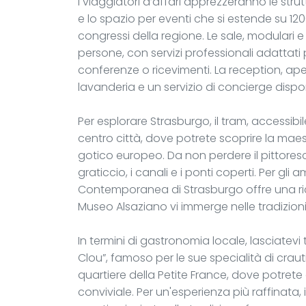
I viaggiatori d’affari apprezzeranno le strutt
e lo spazio per eventi che si estende su 12
congressi della regione. Le sale, modulari 
persone, con servizi professionali adattati p
conferenze o ricevimenti. La reception, ape
lavanderia e un servizio di concierge dispon
Per esplorare Strasburgo, il tram, accessibi
centro città, dove potrete scoprire la maes
gotico europeo. Da non perdere il pittoresc
graticcio, i canali e i ponti coperti. Per gli
Contemporanea di Strasburgo offre una ricca
Museo Alsaziano vi immerge nelle tradizioni 
In termini di gastronomia locale, lasciatevi
Clou”, famoso per le sue specialità di crauti
quartiere della Petite France, dove potret
conviviale. Per un'esperienza più raffinata, i