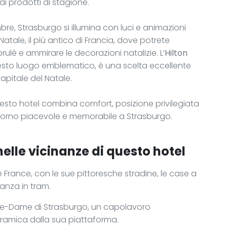
ai prodotti di stagione.
re, Strasburgo si illumina con luci e animazioni
Natale, il più antico di Francia, dove potrete
rulé e ammirare le decorazioni natalizie. L’
Hilton
uesto luogo emblematico, è una scelta eccellente
pitale del Natale.
uesto hotel combina comfort, posizione privilegiata
giorno piacevole e memorabile a Strasburgo.
nelle vicinanze di questo hotel
te France, con le sue pittoresche stradine, le case a
tanza in tram.
tre-Dame di Strasburgo, un capolavoro
oramica dalla sua piattaforma.