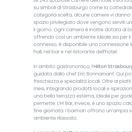
Le 245 spaziose camere dell'hotel, insonor
su simboli di Strasburgo come la cattedral
categoria scelta, alcune camere vi danno 
spazio privilegiato dove vengono serviti un
il giorno. Ogni camera è inoltre dotata di b
offrendo così un ambiente ideale sia per il 
connesso, è disponibile una connessione W
hall, nel bar e nel ristorante dell’hotel.
In ambito gastronomico, l’
Hilton Strasbour
guidata dallo chef Eric Bonnamant. Qui po
freschezza e specialità locali. Oltre ai piatti
mesi, integrando prodotti locali e ispiraz
una bella terrazza esterna, ideale per gode
permette. L’H! Bar, invece, è uno spazio ca
fine giornata. I barman offrono un’ampia sel
ambiente rilassato.