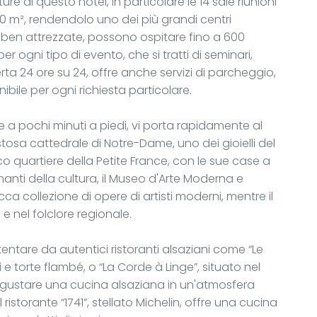
ure di questo hotel, in particolare le 14 sale riunioni
00 m², rendendolo uno dei più grandi centri
e ben attrezzate, possono ospitare fino a 600
er ogni tipo di evento, che si tratti di seminari,
rta 24 ore su 24, offre anche servizi di parcheggio,
ibile per ogni richiesta particolare.
le a pochi minuti a piedi, vi porta rapidamente al
tosa cattedrale di Notre-Dame, uno dei gioielli del
o quartiere della Petite France, con le sue case a
 amanti della cultura, il Museo d'Arte Moderna e
 collezione di opere di artisti moderni, mentre il
e nel folclore regionale.
 tentare da autentici ristoranti alsaziani come “Le
 e torte flambé, o “La Corde à Linge”, situato nel
e gustare una cucina alsaziana in un'atmosfera
l ristorante “1741”, stellato Michelin, offre una cucina