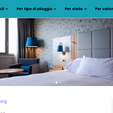
ili
Per tipo di alloggio
Per stelle
Per cate
ourg