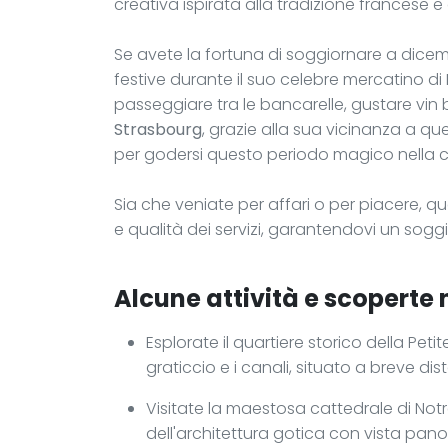
creativa ispirata alla tradizione francese e 
Se avete la fortuna di soggiornare a dicemb
festive durante il suo celebre mercatino di 
passeggiare tra le bancarelle, gustare vin b
Strasbourg
, grazie alla sua vicinanza a q
per godersi questo periodo magico nella ca
Sia che veniate per affari o per piacere, q
e qualità dei servizi, garantendovi un sog
Alcune attività e scoperte 
Esplorate il quartiere storico della Peti
graticcio e i canali, situato a breve dis
Visitate la maestosa cattedrale di No
dell'architettura gotica con vista pan