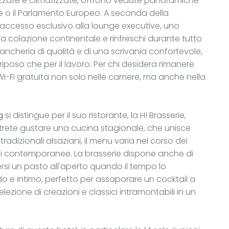
izzate e climatizzate, offrono vedute panoramiche
e o il Parlamento Europeo. A seconda della
accesso esclusivo alla lounge executive, uno
a colazione continentale e rinfreschi durante tutto
iancheria di qualità e di una scrivania confortevole,
riposo che per il lavoro. Per chi desidera rimanere
i-Fi gratuita non solo nelle camere, ma anche nella
g
si distingue per il suo ristorante, la H! Brasserie,
trete gustare una cucina stagionale, che unisce
 tradizionali alsaziani, il menu varia nel corso dei
ioni contemporanee. La brasserie dispone anche di
rsi un pasto all'aperto quando il tempo lo
ldo e intimo, perfetto per assaporare un cocktail a
ezione di creazioni e classici intramontabili in un