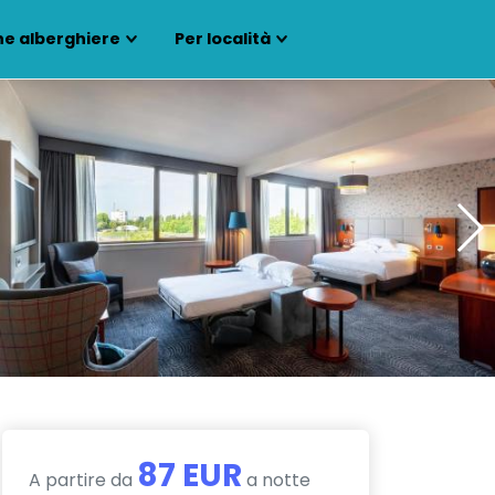
ne alberghiere
Per località
87 EUR
A partire da
a notte