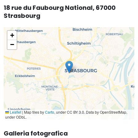
18 rue du Faubourg National, 67000
Strasbourg
+
−
Leaflet
|
Map tiles by
Carto
, under CC BY 3.0. Data by OpenStreetMap,
under ODbL.
Galleria fotografica