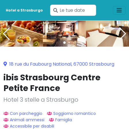
Inserisci
Hotel a Strasburgo
le
tue
date
18 rue du Faubourg National, 67000 Strasbourg
ibis Strasbourg Centre
Petite France
Hotel 3 stelle a Strasburgo
Con parcheggio
Soggiorno romantico
Animali ammessi
Famiglia
Accessibile per disabili