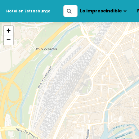
Ingresa
Lo imprescindible
Hotel en Estrasburgo
tus
fechas
+
−