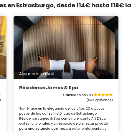
les en Estrasburgo, desde 114€ hasta 118€ l
Alojamiento rural
Résidence James & Spa
Calificado con 8.1
)
(533 opiniones)
o
Sumérjase en la elegancia de los años 20 a pocos
pasos de las calles históricas de Estrasburgo.
Résidence James & Spa combina encanto Art Déco,
suites funcionales y un espacio de bienestar privado
para una estancia que mezcla autonomía, confort y