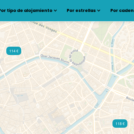
Por tipo de alojamiento
Por estrellas
Por caden
114 €
118 €