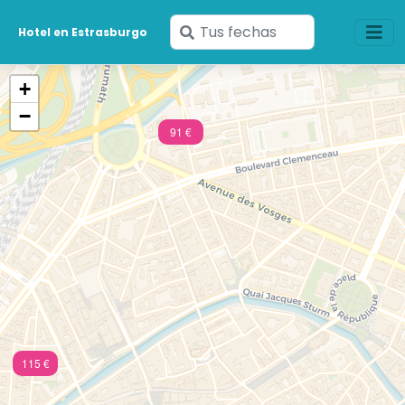
Ingresa
Hotel en Estrasburgo
tus
fechas
+
−
91 €
115 €