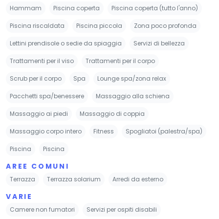
Hammam
Piscina coperta
Piscina coperta (tutto l'anno)
Piscina riscaldata
Piscina piccola
Zona poco profonda
Lettini prendisole o sedie da spiaggia
Servizi di bellezza
Trattamenti per il viso
Trattamenti per il corpo
Scrub per il corpo
Spa
Lounge spa/zona relax
Pacchetti spa/benessere
Massaggio alla schiena
Massaggio ai piedi
Massaggio di coppia
Massaggio corpo intero
Fitness
Spogliatoi (palestra/spa)
Piscina
Piscina
AREE COMUNI
Terrazza
Terrazza solarium
Arredi da esterno
VARIE
Camere non fumatori
Servizi per ospiti disabili