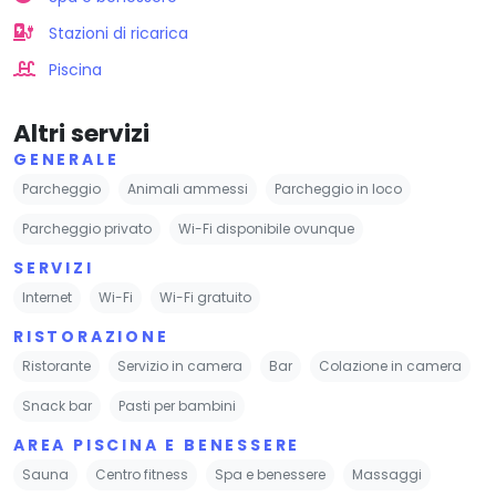
Stazioni di ricarica
Piscina
Altri servizi
GENERALE
Parcheggio
Animali ammessi
Parcheggio in loco
Parcheggio privato
Wi-Fi disponibile ovunque
SERVIZI
Internet
Wi-Fi
Wi-Fi gratuito
RISTORAZIONE
Ristorante
Servizio in camera
Bar
Colazione in camera
Snack bar
Pasti per bambini
AREA PISCINA E BENESSERE
Sauna
Centro fitness
Spa e benessere
Massaggi