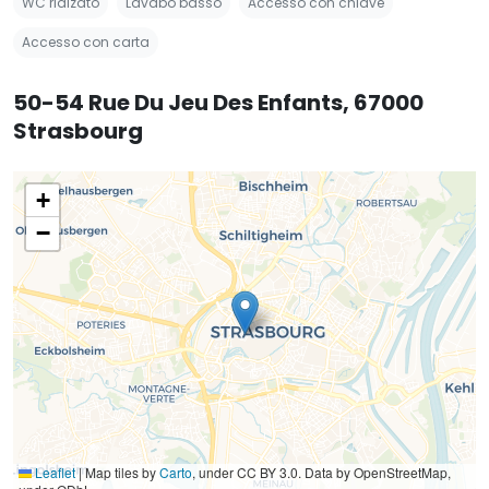
WC rialzato
Lavabo basso
Accesso con chiave
Accesso con carta
50-54 Rue Du Jeu Des Enfants, 67000
Strasbourg
+
−
Leaflet
|
Map tiles by
Carto
, under CC BY 3.0. Data by OpenStreetMap,