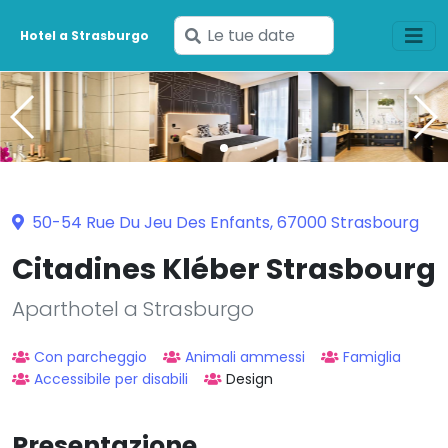
Inserisci
Hotel a Strasburgo
le
tue
date
50-54 Rue Du Jeu Des Enfants, 67000 Strasbourg
Citadines Kléber Strasbourg
Aparthotel a Strasburgo
Con parcheggio
Animali ammessi
Famiglia
Accessibile per disabili
Design
Presentazione