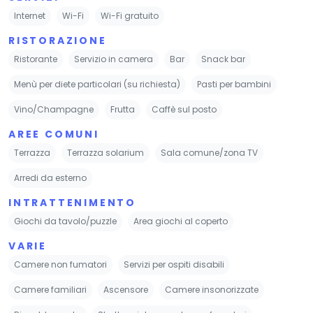
Internet
Wi-Fi
Wi-Fi gratuito
RISTORAZIONE
Ristorante
Servizio in camera
Bar
Snack bar
Menù per diete particolari (su richiesta)
Pasti per bambini
Vino/Champagne
Frutta
Caffè sul posto
AREE COMUNI
Terrazza
Terrazza solarium
Sala comune/zona TV
Arredi da esterno
INTRATTENIMENTO
Giochi da tavolo/puzzle
Area giochi al coperto
VARIE
Camere non fumatori
Servizi per ospiti disabili
Camere familiari
Ascensore
Camere insonorizzate