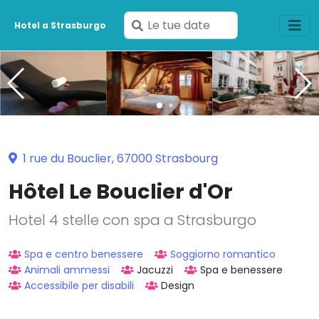
Inserisci
Hotel a Strasburgo
le
tue
date
1 rue du Bouclier, 67000 Strasbourg
Hôtel Le Bouclier d'Or
Hotel 4 stelle con spa a Strasburgo
Spa e centro benessere
Soggiorno romantico
Animali ammessi
Jacuzzi
Spa e benessere
Accessibile per disabili
Design