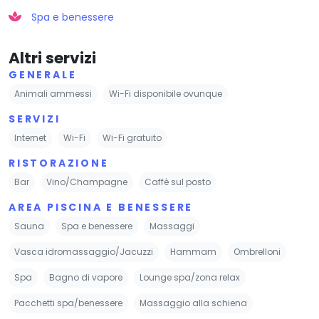
Spa e benessere
Altri servizi
GENERALE
Animali ammessi
Wi-Fi disponibile ovunque
SERVIZI
Internet
Wi-Fi
Wi-Fi gratuito
RISTORAZIONE
Bar
Vino/Champagne
Caffè sul posto
AREA PISCINA E BENESSERE
Sauna
Spa e benessere
Massaggi
Vasca idromassaggio/Jacuzzi
Hammam
Ombrelloni
Spa
Bagno di vapore
Lounge spa/zona relax
Pacchetti spa/benessere
Massaggio alla schiena