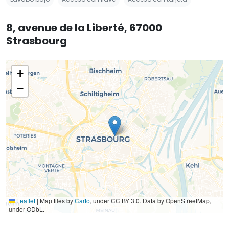
8, avenue de la Liberté, 67000
Strasbourg
+
−
Leaflet
|
Map tiles by
Carto
, under CC BY 3.0. Data by OpenStreetMap,
under ODbL.