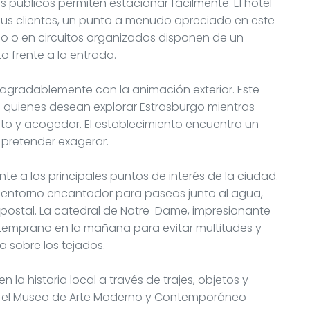
 públicos permiten estacionar fácilmente. El hotel
 sus clientes, un punto a menudo apreciado en este
upo o en circuitos organizados disponen de un
 frente a la entrada.
a agradablemente con la animación exterior. Este
a quienes desean explorar Estrasburgo mientras
to y acogedor. El establecimiento encuentra un
n pretender exagerar.
te a los principales puntos de interés de la ciudad.
n entorno encantador para paseos junto al agua,
postal. La catedral de Notre-Dame, impresionante
 temprano en la mañana para evitar multitudes y
ta sobre los tejados.
n la historia local a través de trajes, objetos y
s, el Museo de Arte Moderno y Contemporáneo