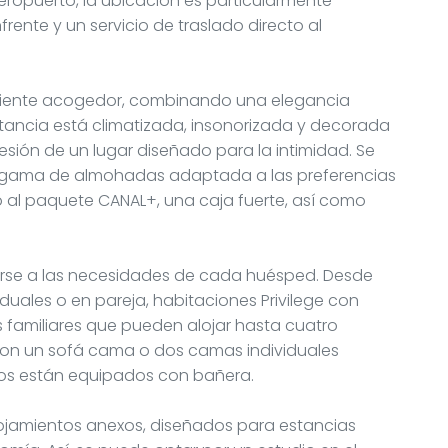
aeropuerto, la ubicación es particularmente
rente y un servicio de traslado directo al
biente acogedor, combinando una elegancia
stancia está climatizada, insonorizada y decorada
resión de un lugar diseñado para la intimidad. Se
 gama de almohadas adaptada a las preferencias
 al paquete CANAL+, una caja fuerte, así como
arse a las necesidades de cada huésped. Desde
duales o en pareja, habitaciones Privilege con
 familiares que pueden alojar hasta cuatro
con un sofá cama o dos camas individuales
os están equipados con bañera.
ojamientos anexos, diseñados para estancias