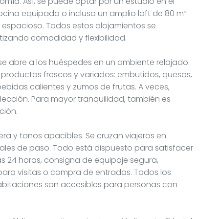
ía. Así, se puede optar por un estudio en el
cocina equipada o incluso un amplio loft de 80 m²
n espacioso. Todos estos alojamientos se
ntizando comodidad y flexibilidad.
 abre a los huéspedes en un ambiente relajado.
 productos frescos y variados: embutidos, quesos,
ebidas calientes y zumos de frutas. A veces,
lección. Para mayor tranquilidad, también es
ción.
ra y tonos apacibles. Se cruzan viajeros en
nales de paso. Todo está dispuesto para satisfacer
as 24 horas, consigna de equipaje segura,
 para visitas o compra de entradas. Todos los
abitaciones son accesibles para personas con