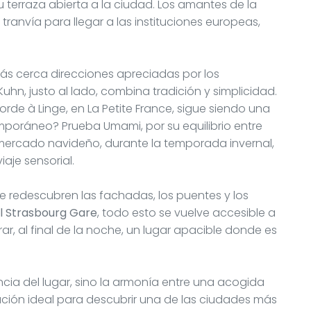
terraza abierta a la ciudad. Los amantes de la
ranvía para llegar a las instituciones europeas,
ás cerca direcciones apreciadas por los
Kuhn, justo al lado, combina tradición y simplicidad.
orde à Linge, en La Petite France, sigue siendo una
poráneo? Prueba Umami, por su equilibrio entre
 mercado navideño, durante la temporada invernal,
aje sensorial.
 se redescubren las fachadas, los puentes y los
ol Strasbourg Gare
, todo esto se vuelve accesible a
rar, al final de la noche, un lugar apacible donde es
cia del lugar, sino la armonía entre una acogida
icación ideal para descubrir una de las ciudades más