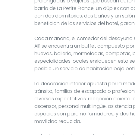
prolongadas o viajeros que buscan autonom
barrio de La Petite France, un dúplex con 
con dos dormitorios, dos baños y un saló
benefician de los servicios del hotel, gara
Cada mañana, el comedor del desayuno se
Allí se encuentra un buffet compuesto por
huevos, bollería, mermeladas, compotas, b
especialidades locales enriquecen esta se
posible un servicio de habitación bajo peti
La decoración interior apuesta por la made
tránsito, familias de escapada o profesio
diversas expectativas: recepción abierta l
ascensor, personal multilingüe, asistencia
espacios son para no fumadores, y dos h
movilidad reducida.