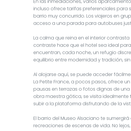
En las inmediaciones, varios aparcamientos
incluso ofrece tarifas preferenciales para
barrio muy concurrido. Los viajeros en gr
acceso a una parada para autobuses justo
La calma que reina en el interior contrast
contraste hace que el hotel sea ideal par
encuentran, cada noche, un refugio discre
equilibrio entre modernidad y tradición, si
Al alojarse aquí, se puede acceder fácilmen
La Petite France, a pocos pasos, ofrece u
pausas en terrazas o fotos dignas de una 
obra maestra gótica, se visita idealmente
subir a la plataforma disfrutando de la vis
El barrio del Museo Alsaciano te sumergirá e
recreaciones de escenas de vida. No lejo