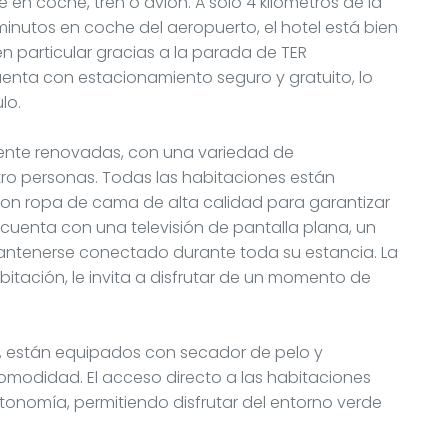
ue en coche, tren o avión. A solo 4 kilómetros de la
minutos en coche del aeropuerto, el hotel está bien
 particular gracias a la parada de TER
uenta con estacionamiento seguro y gratuito, lo
lo.
emente renovadas, con una variedad de
tro personas. Todas las habitaciones están
con ropa de cama de alta calidad para garantizar
uenta con una televisión de pantalla plana, un
 mantenerse conectado durante toda su estancia. La
itación, le invita a disfrutar de un momento de
, están equipados con secador de pelo y
omodidad. El acceso directo a las habitaciones
utonomía, permitiendo disfrutar del entorno verde