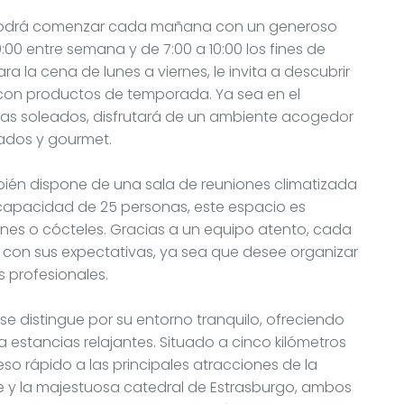
, podrá comenzar cada mañana con un generoso
:00 entre semana y de 7:00 a 10:00 los fines de
ra la cena de lunes a viernes, le invita a descubrir
 con productos de temporada. Ya sea en el
días soleados, disfrutará de un ambiente acogedor
iados y gourmet.
mbién dispone de una sala de reuniones climatizada
a capacidad de 25 personas, este espacio es
ones o cócteles. Gracias a un equipo atento, cada
 con sus expectativas, ya sea que desee organizar
 profesionales.
se distingue por su entorno tranquilo, ofreciendo
 estancias relajantes. Situado a cinco kilómetros
so rápido a las principales atracciones de la
ance y la majestuosa catedral de Estrasburgo, ambos