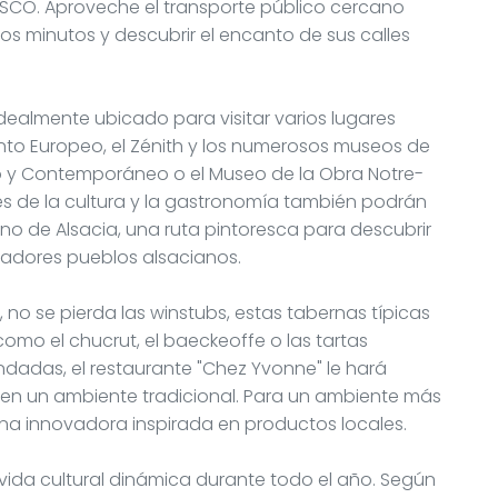
NESCO. Aproveche el transporte público cercano
nos minutos y descubrir el encanto de sus calles
idealmente ubicado para visitar varios lugares
ento Europeo, el Zénith y los numerosos museos de
o y Contemporáneo o el Museo de la Obra Notre-
es de la cultura y la gastronomía también podrán
ino de Alsacia, una ruta pintoresca para descubrir
tadores pueblos alsacianos.
 no se pierda las winstubs, estas tabernas típicas
omo el chucrut, el baeckeoffe o las tartas
dadas, el restaurante "Chez Yvonne" le hará
 en un ambiente tradicional. Para un ambiente más
ina innovadora inspirada en productos locales.
vida cultural dinámica durante todo el año. Según