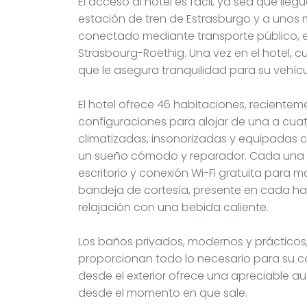
El acceso al hotel es fácil, ya sea que lleg
estación de tren de Estrasburgo y a unos 
conectado mediante transporte público, en
Strasbourg-Roethig. Una vez en el hotel, c
que le asegura tranquilidad para su vehícu
El hotel ofrece 46 habitaciones, recient
configuraciones para alojar de una a cua
climatizadas, insonorizadas y equipadas 
un sueño cómodo y reparador. Cada una c
escritorio y conexión Wi-Fi gratuita para
bandeja de cortesía, presente en cada hab
relajación con una bebida caliente.
Los baños privados, modernos y prácticos
proporcionan todo lo necesario para su c
desde el exterior ofrece una apreciable a
desde el momento en que sale.