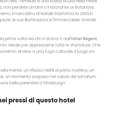
aison des Tanneurs è una scelta sicura nella Petite
 non perdete Umami o il ristorante Le Botaniste,
nverno, il mercatino di Natale trasforma la città in
pezie, le sue illuminazioni e l'immancabile Grande
prima volta sia chi vi ritorna. E dall'
Hôtel Régent
imento ideale per apprezzarne tutte le sfumature. Che
mento di relax o una fuga culturale, il luogo sa
lla mente: un riflesso nell'Ill al primo mattino, un
 bar, un momento sospeso nel calore del sanarium.
una bella parentesi a Strasburgo.
ei pressi di questo hotel