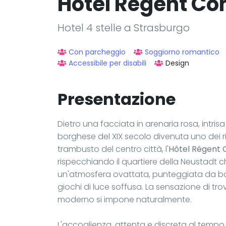
Hôtel Régent Co
Hotel 4 stelle a Strasburgo
Con parcheggio
Soggiorno romantico
Accessibile per disabili
Design
Presentazione
Dietro una facciata in arenaria rosa, intris
borghese del XIX secolo divenuta uno dei rifu
trambusto del centro città, l'
Hôtel Régent 
rispecchiando il quartiere della Neustadt che 
un'atmosfera ovattata, punteggiata da bois
giochi di luce soffusa. La sensazione di tr
moderno si impone naturalmente.
L'accoglienza, attenta e discreta al tempo