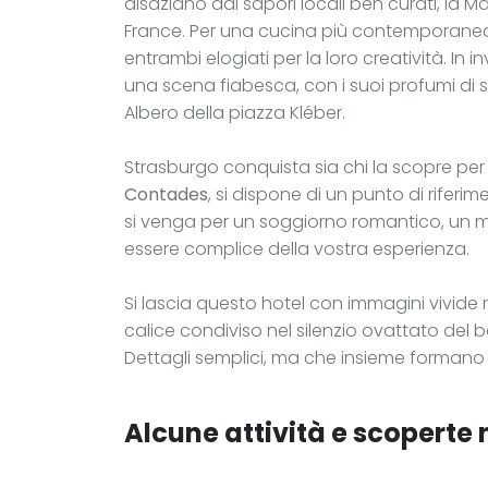
alsaziano dai sapori locali ben curati, la M
France. Per una cucina più contemporanea,
entrambi elogiati per la loro creatività. In i
una scena fiabesca, con i suoi profumi di s
Albero della piazza Kléber.
Strasburgo conquista sia chi la scopre per la 
Contades
, si dispone di un punto di rifer
si venga per un soggiorno romantico, un mo
essere complice della vostra esperienza.
Si lascia questo hotel con immagini vivide ne
calice condiviso nel silenzio ovattato del
Dettagli semplici, ma che insieme formano 
Alcune attività e scoperte n