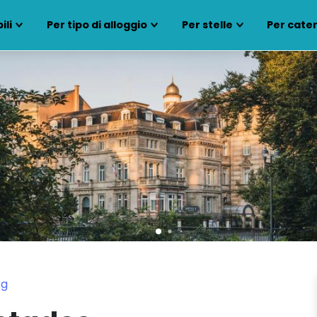
ili
Per tipo di alloggio
Per stelle
Per cate
rg