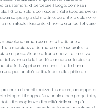
 di sistemarsi, di percepire il luogo, come se il
le. Il Grand Salon, con accenti Belle Époque, svela i
adari sospesi già dal mattino, durante la colazione.
in un rituale rilassante, di fronte a un buffet vario
iani, mescolano armoniosamente tradizione e
etto, la morbidezza dei materiali e l'accuratezza
zia al riposo. Alcune offrono una vista sulle rive
ane dell'avenue de la Liberté o ancora sulla piazza
no di effetti. Ogni camera, che si tratti di una
la una personalità sottile, fedele allo spirito del
a presenza di mobili realizzati su misura, accappatoi
nte integrati. Il bagno, funzionale e ben progettato,
tti di accoglienza di qualità. Nelle suite più
parato o persino, a seconda della configurazione, di