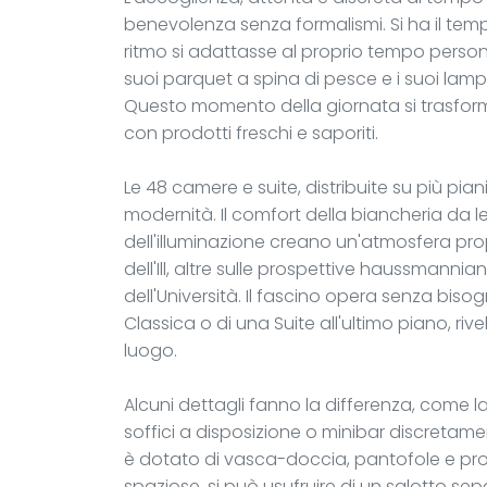
benevolenza senza formalismi. Si ha il tempo
ritmo si adattasse al proprio tempo persona
suoi parquet a spina di pesce e i suoi lamp
Questo momento della giornata si trasforma 
con prodotti freschi e saporiti.
Le 48 camere e suite, distribuite su più p
modernità. Il comfort della biancheria da l
dell'illuminazione creano un'atmosfera propi
dell'Ill, altre sulle prospettive haussmanni
dell'Università. Il fascino opera senza bisog
Classica o di una Suite all'ultimo piano, rive
luogo.
Alcuni dettagli fanno la differenza, come l
soffici a disposizione o minibar discretame
è dotato di vasca-doccia, pantofole e prodo
spaziose, si può usufruire di un salotto se