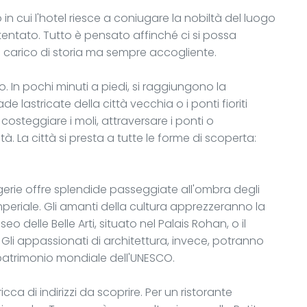
 cui l'hotel riesce a coniugare la nobiltà del luogo
tentato. Tutto è pensato affinché ci si possa
te carico di storia ma sempre accogliente.
o. In pochi minuti a piedi, si raggiungono la
 lastricate della città vecchia o i ponti fioriti
 costeggiare i moli, attraversare i ponti o
tà. La città si presta a tutte le forme di scoperta:
gerie offre splendide passeggiate all'ombra degli
mperiale. Gli amanti della cultura apprezzeranno la
o delle Belle Arti, situato nel Palais Rohan, o il
i appassionati di architettura, invece, potranno
 patrimonio mondiale dell'UNESCO.
cca di indirizzi da scoprire. Per un ristorante