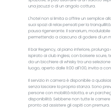
una jacuzzi o di un angolo cottura.
L'hotel non si limita a offrire un semplice a
suoi spazi di relax pensati per la tranquilli
pausa rigenerante. Il sanarium, modulabile
permettendo a ciascuno di godere di un 
Il bar Regency, al piano inferiore, prolung
ispirato ai club inglesi, con boiserie scure, t
da un bicchiere di whisky tra una selezione 
luogo, aperto dalle 11:00 all'1:00, invita a c
Il servizio in camera è disponibile a qualsia
senza lasciare la propria stanza. Sono pr
persone con mobilità ridotta, e un parcheg
disponibilità. Sebbene non tutte le camere 
pronto ad assistere gli ospiti con premura.