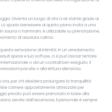
lloggio. Diventa un luogo di vita a sé stante grazie ai
tà. Lo spazio benessere al quinto piano invita a una
 in sauna o hammam, è utilizzabile su prenotazione,
momento di assoluta calma.
a questa sensazione di intimità. In un arredamento
essuti spessi e luci soffuse, ci si può lasciar tentare
internazionale o da un cocktail ben eseguito. Il
onversazioni pacate o alla lettura silenziosa.
si ora, per chi desidera prolungare la tranquillità
eviste camere appositamente attrezzate per
gio privato può essere prenotato in base alla
siano servite dall'ascensore, il personale è sempre