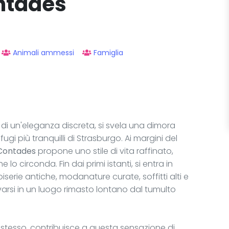
ntades
Animali ammessi
Famiglia
a di un'eleganza discreta, si svela una dimora
gi più tranquilli di Strasburgo. Ai margini del
Contades
propone uno stile di vita raffinato,
lo circonda. Fin dai primi istanti, si entra in
erie antiche, modanature curate, soffitti alti e
ovarsi in un luogo rimasto lontano dal tumulto
 stesso, contribuisce a questa sensazione di