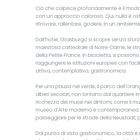
Ciò che colpisce profondamente è il modo in
con un approccio caloroso. Qui, nulla è os
ritrovare, rallentare, godere, in un ambien
Dall'hotel, Strasburgo si scopre senza sforz
maestosa cattedrale di Notre-Dame, le strade
della Petite France. In bicicletta, si possono
raggiungere le istituzioni europee con facili
attiva, contemplativa, gastronomica.
Per una pausa nel verde, il parco dell'Oran
alberi secolari, non lontano dal quartiere i
ricchezza dei musei nei dintorni, come il muse
museo d'Arte moderna e contemporanea. Gl
passeggiare per le strade della Neustadt,
Dal punto di vista gastronomico, la città è ri