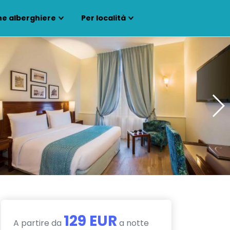
ne alberghiere
Per località
129 EUR
A partire da
a notte