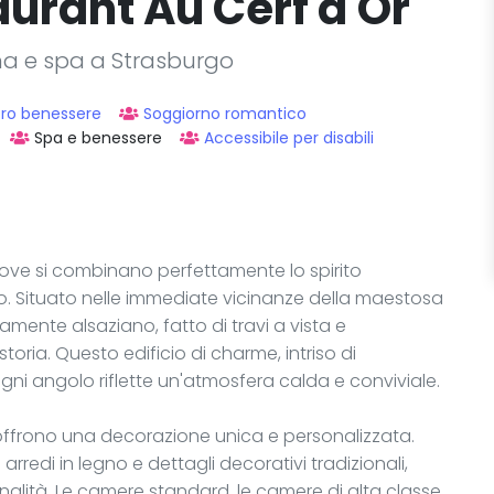
aurant Au Cerf d'Or
ina e spa a Strasburgo
tro benessere
Soggiorno romantico
Spa e benessere
Accessibile per disabili
 dove si combinano perfettamente lo spirito
o. Situato nelle immediate vicinanze della maestosa
amente alsaziano, fatto di travi a vista e
storia. Questo edificio di charme, intriso di
ogni angolo riflette un'atmosfera calda e conviviale.
 offrono una decorazione unica e personalizzata.
redi in legno e dettagli decorativi tradizionali,
alità. Le camere standard, le camere di alta classe