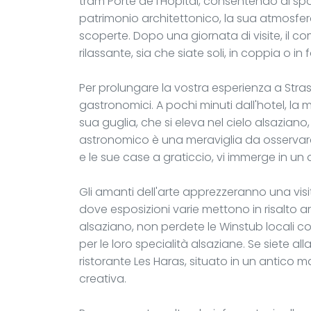
tram Porte de l’Hôpital, consentendo di spos
patrimonio architettonico, la sua atmosfera 
scoperte. Dopo una giornata di visite, il com
rilassante, sia che siate soli, in coppia o in 
Per prolungare la vostra esperienza a Strasbu
gastronomici. A pochi minuti dall'hotel, la
sua guglia, che si eleva nel cielo alsaziano, 
astronomico è una meraviglia da osservare. 
e le sue case a graticcio, vi immerge in un
Gli amanti dell'arte apprezzeranno una v
dove esposizioni varie mettono in risalto art
alsaziano, non perdete le Winstub locali
per le loro specialità alsaziane. Se siete a
ristorante Les Haras, situato in un antico
creativa.