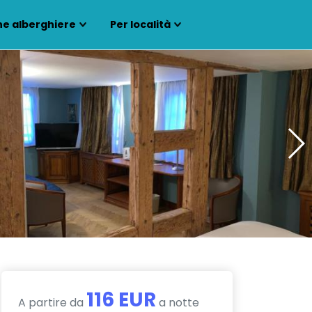
ne alberghiere
Per località
116 EUR
A partire da
a notte