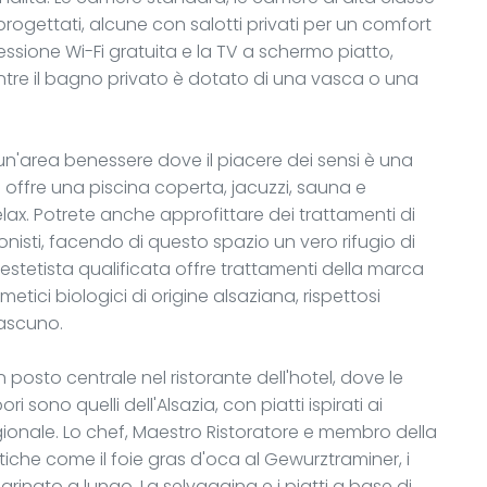
progettati, alcune con salotti privati per un comfort
essione Wi-Fi gratuita e la TV a schermo piatto,
re il bagno privato è dotato di una vasca o una
un'area benessere dove il piacere dei sensi è una
a offre una piscina coperta, jacuzzi, sauna e
x. Potrete anche approfittare dei trattamenti di
onisti, facendo di questo spazio un vero rifugio di
a estetista qualificata offre trattamenti della marca
etici biologici di origine alsaziana, rispettosi
iascuno.
posto centrale nel ristorante dell'hotel, dove le
ri sono quelli dell'Alsazia, con piatti ispirati ai
regionale. Lo chef, Maestro Ristoratore e membro della
iche come il foie gras d'oca al Gewurztraminer, i
marinato a lungo. La selvaggina e i piatti a base di