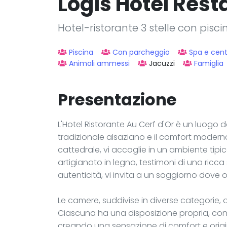
Logis Hôtel Rest
Hotel-ristorante 3 stelle con pisc
Piscina
Con parcheggio
Spa e cen
Animali ammessi
Jacuzzi
Famiglia
Presentazione
L'Hotel Ristorante Au Cerf d'Or è un luogo
tradizionale alsaziano e il comfort modern
cattedrale, vi accoglie in un ambiente tipic
artigianato in legno, testimoni di una ricca 
autenticità, vi invita a un soggiorno dove 
Le camere, suddivise in diverse categorie,
Ciascuna ha una disposizione propria, con ar
creando una sensazione di comfort e origin