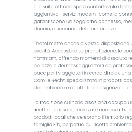
e le suite offrono spazi confortevoli e ben 
aggiuntivo. I servizi moderni, come la conn
garantiscono un soggiorno connesso, ment
doccia, a seconda delle preferenze.
L'hotel mette anche a vostra disposizione 
priorità. Accessibile su prenotazione, la sp
hammam, offrendo momenti di assoluto rela
bellezza e dei massaggi offerti da professi
pace per i viaggiatori in cerca di relax. Un
Camille Becht, specializzata in prodotti cosm
dell'ambiente e adattati alle esigenze di c
La tradizione culinaria alsaziana occupa un 
ricette locali sono realizzate con cura. I sapo
prodotti locali che celebrano il territorio 
famiglia Erb, perpetua qui ricette emblemat
crauti alsaziani, o ancora il civet di cervo 