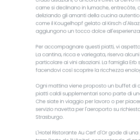
carne si declinano in lumache, entrecôte, an
deliziando gli amanti della cucina autentica
come il Kougelhopf gelato al Kirsch d'Alsazi
aggiungono un tocco dolce all'esperienz
Per accompagnare questi piatti, vi aspetta
La cantina, ricca e variegata, riserva alcuni
particolare ai vini alsaziani. La famiglia Erb s
facendovi così scoprire la ricchezza enolo
Ogni mattina viene proposto un buffet di col
piatti caldi supplementari sono parte di un
Che siate in viaggio per lavoro o per piacere
servizio navetta per l'aeroporto su richiesta
Strasburgo.
L'Hotel Ristorante Au Cerf d'Or gode di una