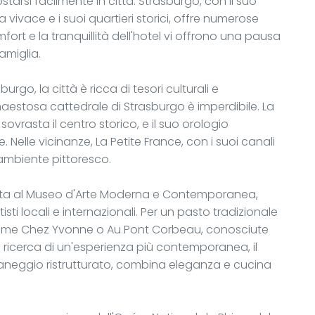
tarsi facilmente in città. Strasburgo, con il suo
vivace e i suoi quartieri storici, offre numerose
fort e la tranquillità dell'hotel vi offrono una pausa
famiglia.
rgo, la città è ricca di tesori culturali e
 maestosa cattedrale di Strasburgo è imperdibile. La
sovrasta il centro storico, e il suo orologio
Nelle vicinanze, La Petite France, con i suoi canali
 ambiente pittoresco.
isita al Museo d'Arte Moderna e Contemporanea,
isti locali e internazionali. Per un pasto tradizionale
 come Chez Yvonne o Au Pont Corbeau, conosciute
lla ricerca di un'esperienza più contemporanea, il
 maneggio ristrutturato, combina eleganza e cucina