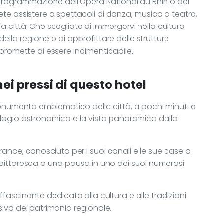
a programmazione dell'Opéra National du Rhin o del
te assistere a spettacoli di danza, musica o teatro,
a città. Che scegliate di immergervi nella cultura
della regione o di approfittare delle strutture
 promette di essere indimenticabile.
ei pressi di questo hotel
monumento emblematico della città, a pochi minuti a
ologio astronomico e la vista panoramica dalla
France, conosciuto per i suoi canali e le sue case a
 pittoresca o una pausa in uno dei suoi numerosi
ffascinante dedicato alla cultura e alle tradizioni
siva del patrimonio regionale.