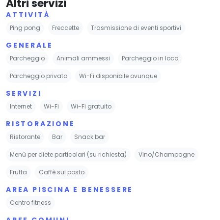
Altri servizi
ATTIVITÀ
Ping pong
Freccette
Trasmissione di eventi sportivi
GENERALE
Parcheggio
Animali ammessi
Parcheggio in loco
Parcheggio privato
Wi-Fi disponibile ovunque
SERVIZI
Internet
Wi-Fi
Wi-Fi gratuito
RISTORAZIONE
Ristorante
Bar
Snack bar
Menù per diete particolari (su richiesta)
Vino/Champagne
Frutta
Caffè sul posto
AREA PISCINA E BENESSERE
Centro fitness
AREE COMUNI