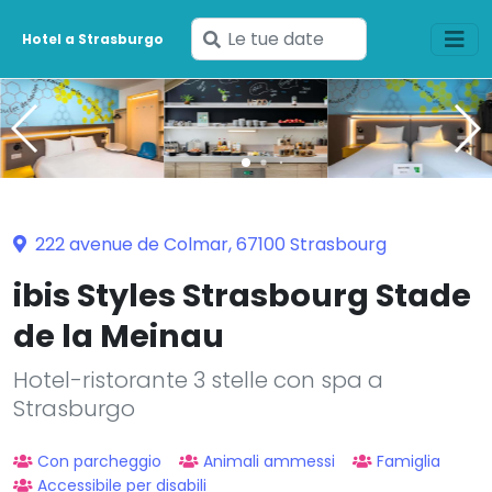
Inserisci
Hotel a Strasburgo
le
tue
date
222 avenue de Colmar, 67100 Strasbourg
ibis Styles Strasbourg Stade
de la Meinau
Hotel-ristorante 3 stelle con spa a
Strasburgo
Con parcheggio
Animali ammessi
Famiglia
Accessibile per disabili