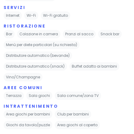
SERVIZI
Internet
Wi-Fi
Wi-Fi gratuito
RISTORAZIONE
Bar
Colazione in camera
Pranzi al sacco
Snack bar
Menù per diete particolari (su richiesta)
Distributore automatico (bevande)
Distributore automatico (snack)
Buffet adatto ai bambini
Vino/Champagne
AREE COMUNI
Terrazza
Sala giochi
Sala comune/zona TV
INTRATTENIMENTO
Area giochi per bambini
Club per bambini
Giochi da tavolo/puzzle
Area giochi al coperto