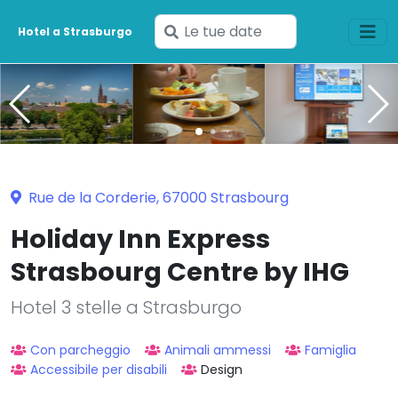
Inserisci
Hotel a Strasburgo
le
tue
date
Rue de la Corderie, 67000 Strasbourg
Holiday Inn Express
Strasbourg Centre by IHG
Hotel 3 stelle a Strasburgo
Con parcheggio
Animali ammessi
Famiglia
Accessibile per disabili
Design