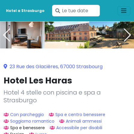
Inserisci
Hotel a Strasburgo
le
tue
date
23 Rue des Glacières, 67000 Strasbourg
Hotel Les Haras
Hotel 4 stelle con piscina e spa a
Strasburgo
Con parcheggio
Spa e centro benessere
Soggiorno romantico
Animali ammessi
Spa e benessere
Accessibile per disabili