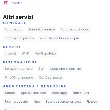
Piscina
Altri servizi
GENERALE
Parcheggio
Animali ammessi
Parcheggio in loco
Parcheggio privato
Wi-Fi disponibile ovunque
SERVIZI
Internet
Wi-Fi
Wi-Fi gratuito
RISTORAZIONE
Servizio in camera
Bar
Colazione in camera
Vino/Champagne
Caffè sul posto
AREA PISCINA E BENESSERE
Sauna
Spa e benessere
Massaggi
Hammam
Piscina coperta
Spa
Lounge spa/zona relax
Fitness