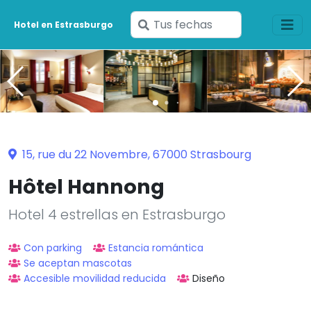
Ingresa
Hotel en Estrasburgo
tus
fechas
15, rue du 22 Novembre, 67000 Strasbourg
Hôtel Hannong
Hotel 4 estrellas en Estrasburgo
Con parking
Estancia romántica
Se aceptan mascotas
Accesible movilidad reducida
Diseño