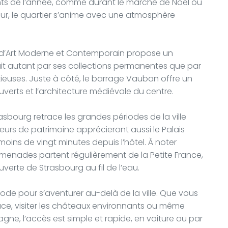
ts de l’année, comme durant le marché de Noël ou
ur, le quartier s’anime avec une atmosphère
 d’Art Moderne et Contemporain propose un
duit autant par ses collections permanentes que par
ieuses. Juste à côté, le barrage Vauban offre un
verts et l’architecture médiévale du centre.
rasbourg retrace les grandes périodes de la ville
rs de patrimoine apprécieront aussi le Palais
oins de vingt minutes depuis l’hôtel. À noter
menades partent régulièrement de la Petite France,
erte de Strasbourg au fil de l’eau.
de pour s’aventurer au-delà de la ville. Que vous
sace, visiter les châteaux environnants ou même
gne, l’accès est simple et rapide, en voiture ou par