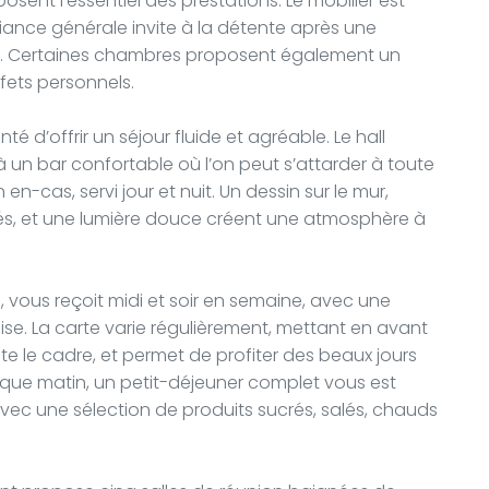
ent l’essentiel des prestations. Le mobilier est
mbiance générale invite à la détente après une
rg. Certaines chambres proposent également un
fets personnels.
d’offrir un séjour fluide et agréable. Le hall
à un bar confortable où l’on peut s’attarder à toute
n-cas, servi jour et nuit. Un dessin sur le mur,
és, et une lumière douce créent une atmosphère à
en, vous reçoit midi et soir en semaine, avec une
aise. La carte varie régulièrement, mettant en avant
ète le cadre, et permet de profiter des beaux jours
haque matin, un petit-déjeuner complet vous est
vec une sélection de produits sucrés, salés, chauds