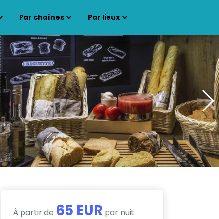
Par chaînes
Par lieux
65 EUR
À partir de
par nuit