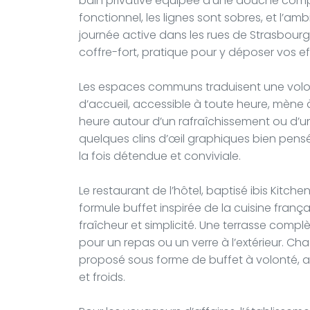
bain privative équipée d’une douche compos
fonctionnel, les lignes sont sobres, et l’a
journée active dans les rues de Strasbou
coffre-fort, pratique pour y déposer vos ef
Les espaces communs traduisent une volonté 
d’accueil, accessible à toute heure, mène 
heure autour d’un rafraîchissement ou d’un e
quelques clins d’œil graphiques bien pens
la fois détendue et conviviale.
Le restaurant de l’hôtel, baptisé ibis Kitch
formule buffet inspirée de la cuisine franç
fraîcheur et simplicité. Une terrasse compl
pour un repas ou un verre à l’extérieur. C
proposé sous forme de buffet à volonté, a
et froids.