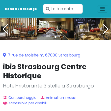
Inserisci
Hotel a Strasburgo
le
tue
date
7 rue de Molsheim, 67000 Strasbourg
ibis Strasbourg Centre
Historique
Hotel-ristorante 3 stelle a Strasburgo
Con parcheggio
Animali ammessi
Accessibile per disabili