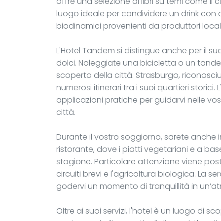
offre una selezione di libri su temi come il cic
luogo ideale per condividere un drink con am
biodinamici provenienti da produttori locali
L'Hotel Tandem si distingue anche per il s
dolci. Noleggiate una bicicletta o un tande
scoperta della città. Strasburgo, riconosciu
numerosi itinerari tra i suoi quartieri storici
applicazioni pratiche per guidarvi nelle vos
città.
Durante il vostro soggiorno, sarete anche 
ristorante, dove i piatti vegetariani e a ba
stagione. Particolare attenzione viene posta
circuiti brevi e l'agricoltura biologica. La s
godervi un momento di tranquillità in un’at
Oltre ai suoi servizi, l'hotel è un luogo di s