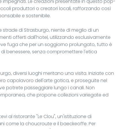
i e impegnati. Le creazioni presentate in questo pop-
ccoli produttori o creatori locali, rafforzando così
onsabile e sostenibile.
 strade di Strasburgo, niente di meglio di un
enti offerti dall'hotel, utilizzando esclusivamente
breve fuga che per un soggiorno prolungato, tutto è
 di benessere, senza compromettere l'etica
rgo, diversi luoghi meritano una visita. Iniziate con
o capolavoro dell'arte gotica, e proseguite nel
ove potrete passeggiare lungo i canali. Non
temporanea, che propone collezioni variegate ed
 al ristorante "Le Clou", un'istituzione di
ani come la choucroute e il baeckeoffe. Per