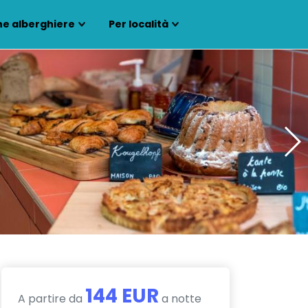
ne alberghiere
Per località
144 EUR
A partire da
a notte