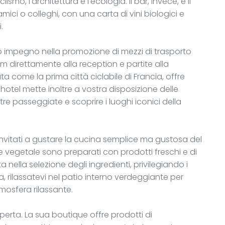
lismo, l'architettura e l'ecologia. Il bar, invece, è il
ici o colleghi, con una carta di vini biologici e
.
uo impegno nella promozione di mezzi di trasporto
m direttamente alla reception e partite alla
ta come la prima città ciclabile di Francia, offre
. L'hotel mette inoltre a vostra disposizione delle
tre passeggiate e scoprire i luoghi iconici della
invitati a gustare la cucina semplice ma gustosa del
se vegetale sono preparati con prodotti freschi e di
 nella selezione degli ingredienti, privilegiando i
era, rilassatevi nel patio interno verdeggiante per
mosfera rilassante.
coperta. La sua boutique offre prodotti di