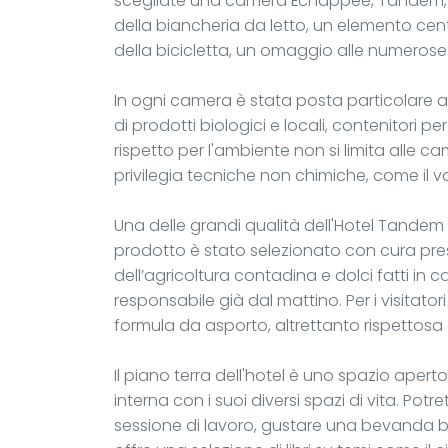
scegliate una camera Échappée, Tandem, P
della biancheria da letto, un elemento cent
della bicicletta, un omaggio alle numerose p
In ogni camera è stata posta particolare at
di prodotti biologici e locali, contenitori pe
rispetto per l'ambiente non si limita alle came
privilegia tecniche non chimiche, come il 
Una delle grandi qualità dell'Hotel Tandem 
prodotto è stato selezionato con cura press
dell’agricoltura contadina e dolci fatti in
responsabile già dal mattino. Per i visitato
formula da asporto, altrettanto rispettosa 
Il piano terra dell'hotel è uno spazio ape
interna con i suoi diversi spazi di vita. Pot
sessione di lavoro, gustare una bevanda bio