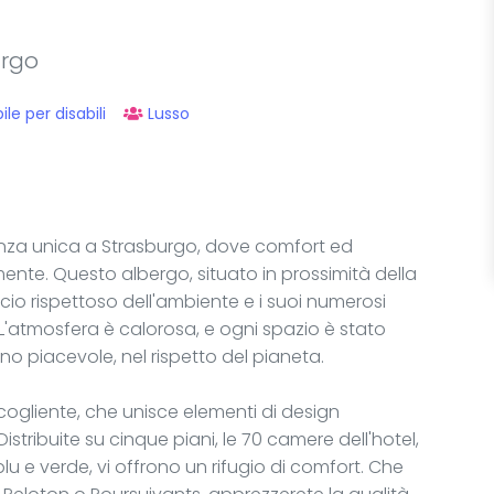
urgo
le per disabili
Lusso
ienza unica a Strasburgo, dove comfort ed
nte. Questo albergo, situato in prossimità della
ccio rispettoso dell'ambiente e i suoi numerosi
 L'atmosfera è calorosa, e ogni spazio è stato
rno piacevole, nel rispetto del pianeta.
cogliente, che unisce elementi di design
stribuite su cinque piani, le 70 camere dell'hotel,
u e verde, vi offrono un rifugio di comfort. Che