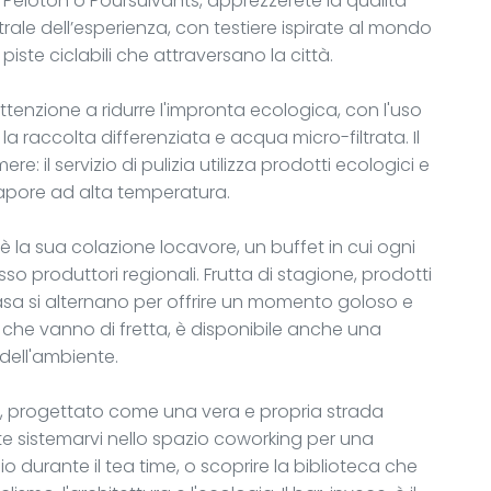
eloton o Poursuivants, apprezzerete la qualità
rale dell’esperienza, con testiere ispirate al mondo
iste ciclabili che attraversano la città.
tenzione a ridurre l'impronta ecologica, con l'uso
r la raccolta differenziata e acqua micro-filtrata. Il
re: il servizio di pulizia utilizza prodotti ecologici e
vapore ad alta temperatura.
è la sua colazione locavore, un buffet in cui ogni
o produttori regionali. Frutta di stagione, prodotti
 casa si alternano per offrire un momento goloso e
ri che vanno di fretta, è disponibile anche una
dell'ambiente.
rto, progettato come una vera e propria strada
rete sistemarvi nello spazio coworking per una
 durante il tea time, o scoprire la biblioteca che