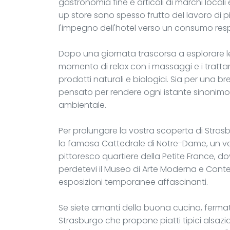
gastronomia fine e articoli di marchi local
up store sono spesso frutto del lavoro di pi
l'impegno dell'hotel verso un consumo resp
Dopo una giornata trascorsa a esplorare le
momento di relax con i massaggi e i trattam
prodotti naturali e biologici. Sia per una 
pensato per rendere ogni istante sinonimo
ambientale.
Per prolungare la vostra scoperta di Strasbu
la famosa Cattedrale di Notre-Dame, un ver
pittoresco quartiere della Petite France, d
perdetevi il Museo di Arte Moderna e Con
esposizioni temporanee affascinanti.
Se siete amanti della buona cucina, fermatevi
Strasburgo che propone piatti tipici alsazi