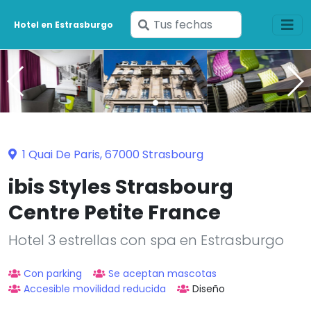
Ingresa
Hotel en Estrasburgo
tus
fechas
1 Quai De Paris, 67000 Strasbourg
ibis Styles Strasbourg
Centre Petite France
Hotel 3 estrellas con spa en Estrasburgo
Con parking
Se aceptan mascotas
Accesible movilidad reducida
Diseño