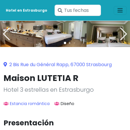
Ingresa
Hotel en Estrasburgo
tus
fechas
2 Bis Rue du Général Rapp, 67000 Strasbourg
Maison LUTETIA R
Hotel 3 estrellas en Estrasburgo
Estancia romántica
Diseño
Presentación