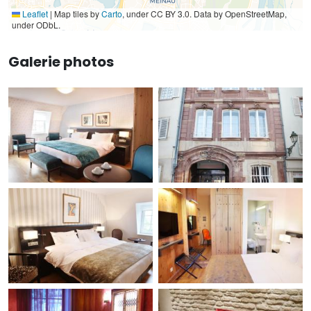
Leaflet
|
Map tiles by
Carto
, under CC BY 3.0. Data by OpenStreetMap,
under ODbL.
Galerie photos