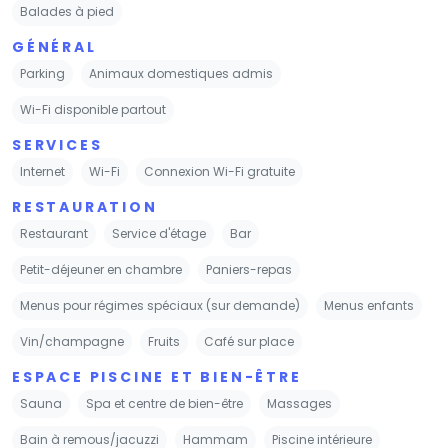
Balades à pied
GÉNÉRAL
Parking
Animaux domestiques admis
Wi-Fi disponible partout
SERVICES
Internet
Wi-Fi
Connexion Wi-Fi gratuite
RESTAURATION
Restaurant
Service d'étage
Bar
Petit-déjeuner en chambre
Paniers-repas
Menus pour régimes spéciaux (sur demande)
Menus enfants
Vin/champagne
Fruits
Café sur place
ESPACE PISCINE ET BIEN-ÊTRE
Sauna
Spa et centre de bien-être
Massages
Bain à remous/jacuzzi
Hammam
Piscine intérieure