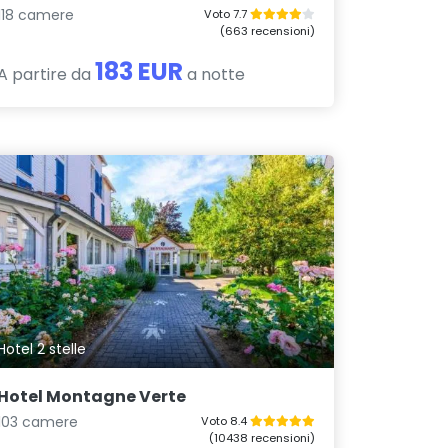
118 camere
Voto 7.7
(663 recensioni)
183 EUR
A partire da
a notte
Hotel 2 stelle
Hotel Montagne Verte
103 camere
Voto 8.4
(10438 recensioni)