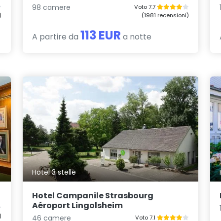
98 camere
Voto 7.7
)
(1981 recensioni)
113 EUR
A partire da
a notte
Hotel 3 stelle
Hotel Campanile Strasbourg
Aéroport Lingolsheim
)
46 camere
Voto 7.1