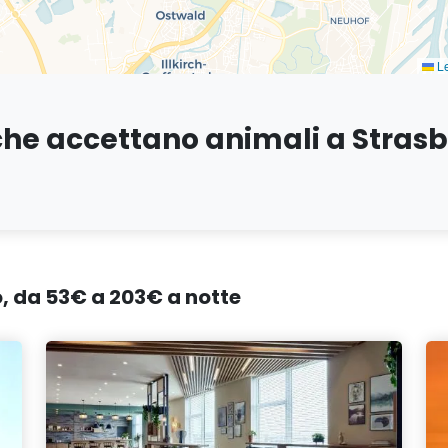
Le
 che accettano animali a Stras
o, da 53€ a 203€ a notte