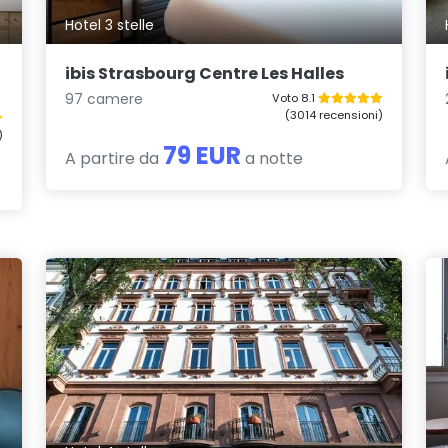
Hotel 3 stelle
ibis Strasbourg Centre Les Halles
97 camere
Voto 8.1
(3014 recensioni)
)
79 EUR
A partire da
a notte