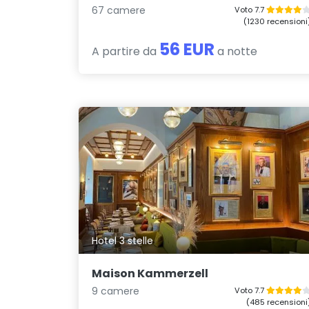
67 camere
Voto 7.7
(1230 recensioni
56 EUR
A partire da
a notte
Hotel 3 stelle
Maison Kammerzell
9 camere
Voto 7.7
(485 recensioni