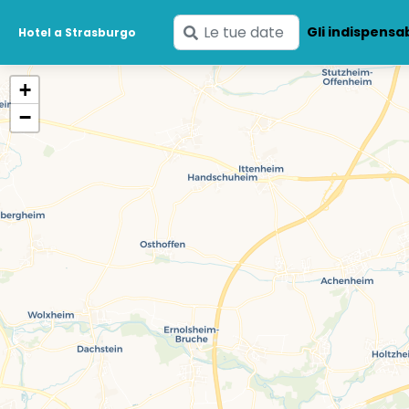
Inserisci
Gli indispensab
Hotel a Strasburgo
le
tue
+
date
−