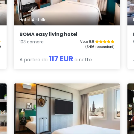
Hotel 4 stelle
g
BOMA easy living hotel
103 camere
Voto 8.8
)
(3416 recensioni)
117 EUR
A partire da
a notte