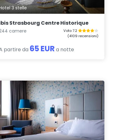
Hotel 3 stelle
ibis Strasbourg Centre Historique
244 camere
Voto 7.2
(4109 recensioni)
65 EUR
A partire da
a notte