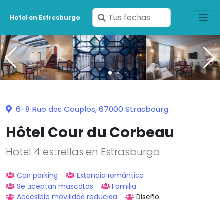
Ingresa
Hotel en Estrasburgo
tus
fechas
6-8 Rue des Couples, 67000 Strasbourg
Hôtel Cour du Corbeau
Hotel 4 estrellas en Estrasburgo
Con parking
Estancia romántica
Se aceptan mascotas
Familia
Accesible movilidad reducida
Diseño